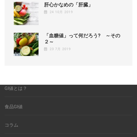
肝心かなめの「肝臓」
24 10月 2019
「血糖値」って何だろう? ～その
２～
23 7月 2019
GI値とは？
食品GI値
コラム