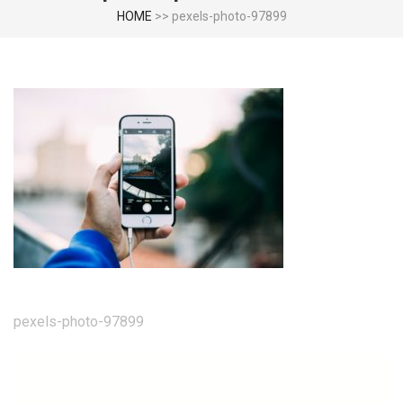
HOME
>>
pexels-photo-97899
投
pexels-photo-97899
稿
ナ
ビ