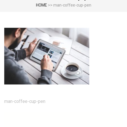
HOME
>>
man-coffee-cup-pen
投
man-coffee-cup-pen
稿
ナ
ビ