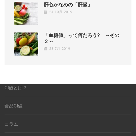
肝心かなめの「肝臓」
24 10月 2019
「血糖値」って何だろう? ～その
２～
23 7月 2019
GI値とは？
食品GI値
コラム