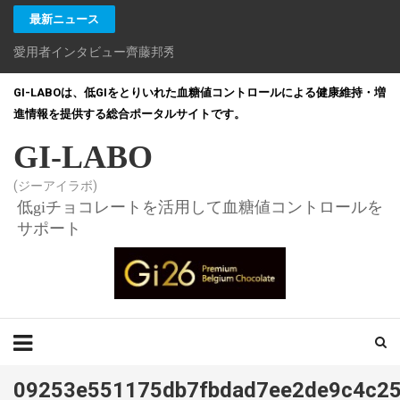
最新ニュース
愛用者インタビュー齊藤邦秀さん
GI-LABOは、低GIをとりいれた血糖値コントロールによる健康維持・増
進情報を提供する総合ポータルサイトです。
GI-LABO
(ジーアイラボ)
低giチョコレートを活用して血糖値コントロールを
サポート
09253e551175db7fbdad7ee2de9c4c2