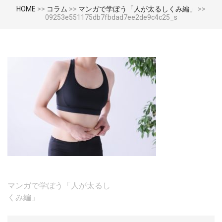
HOME
>>
コラム
>>
マンガで学ぼう「人が太るしくみ編」
>>
09253e551175db7fbdad7ee2de9c4c25_s
投
マンガで学ぼう「人が太るし
稿
くみ編」
ナ
ビ