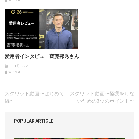
WPMASTER
愛用者インタビュー齊藤邦秀さん
11 1月 2021
WPMASTER
投
スクワット動画〜はじめて
スクワット動画〜怪我をしな
稿
編〜
いための3つのポイント〜
ナ
ビ
POPULAR ARTICLE
ゲ
ー
シ